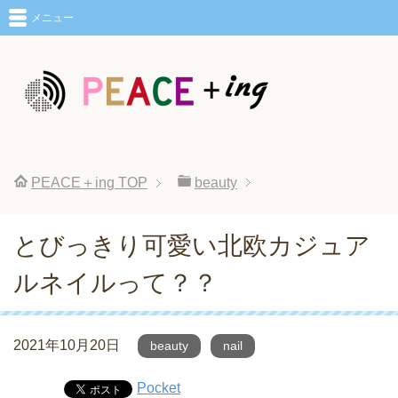
メニュー
PEACE＋ing
TOP
beauty
とびっきり可愛い北欧カジュア
ルネイルって？？
2021年10月20日
beauty
nail
Pocket