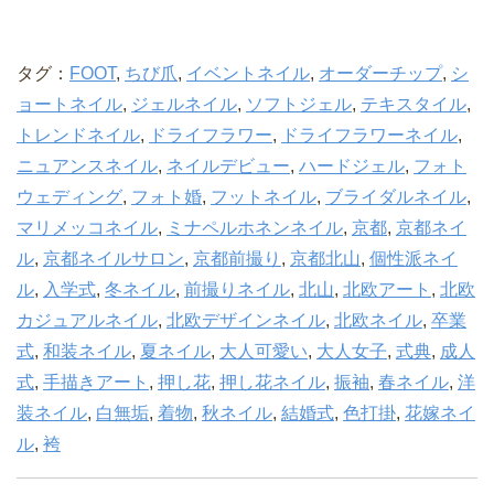
タグ：
FOOT
,
ちび爪
,
イベントネイル
,
オーダーチップ
,
シ
ョートネイル
,
ジェルネイル
,
ソフトジェル
,
テキスタイル
,
トレンドネイル
,
ドライフラワー
,
ドライフラワーネイル
,
ニュアンスネイル
,
ネイルデビュー
,
ハードジェル
,
フォト
ウェディング
,
フォト婚
,
フットネイル
,
ブライダルネイル
,
マリメッコネイル
,
ミナペルホネンネイル
,
京都
,
京都ネイ
ル
,
京都ネイルサロン
,
京都前撮り
,
京都北山
,
個性派ネイ
ル
,
入学式
,
冬ネイル
,
前撮りネイル
,
北山
,
北欧アート
,
北欧
カジュアルネイル
,
北欧デザインネイル
,
北欧ネイル
,
卒業
式
,
和装ネイル
,
夏ネイル
,
大人可愛い
,
大人女子
,
式典
,
成人
式
,
手描きアート
,
押し花
,
押し花ネイル
,
振袖
,
春ネイル
,
洋
装ネイル
,
白無垢
,
着物
,
秋ネイル
,
結婚式
,
色打掛
,
花嫁ネイ
ル
,
袴