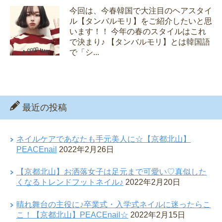
今回は、今春韓国で大注目のヘアスタイ
ル【タンバルモリ】をご紹介したいと思
います！！ 今年の春のスタイルはこれ
で決まり♪ 【タンバルモリ】とは韓国語
で「シ...
最近の投稿
ネイルケアであなたも手元美人に☆【京都北山】
PEACEnail
2022年2月26日
【京都北山】お洒落女子は足元まで可愛い♡真似した
くなるトレンドフットネイル♪
2022年2月20日
晴れ舞台の主役に♪卒業式・入学式ネイルに迷ったらこ
こ！【京都北山】PEACEnail☆
2022年2月15日