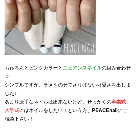
ちゅるんとピンクカラーと
ニュアンスネイル
の組み合わせ
☆
シンプルですが、ラメをのせてさりげない可愛さを出しま
した♪
あまり派手なネイルは出来ないけど、せっかくの
卒業式、
入学式
にはネイルをしたい！という方、
PEACEnail
にご
相談下さい！