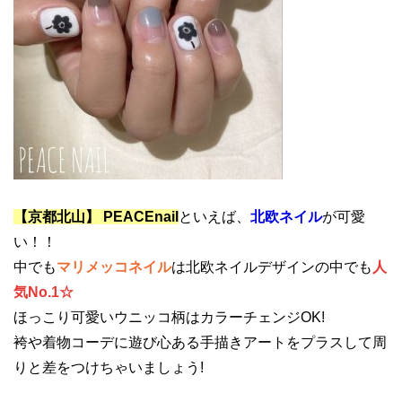
【京都北山】 PEACEnail
といえば、
北欧ネイル
が可愛
い！！
中でも
マリメッコネイル
は北欧ネイルデザインの中でも
人
気No.1☆
ほっこり可愛いウニッコ柄はカラーチェンジOK!
袴や着物コーデに遊び心ある手描きアートをプラスして周
りと差をつけちゃいましょう!