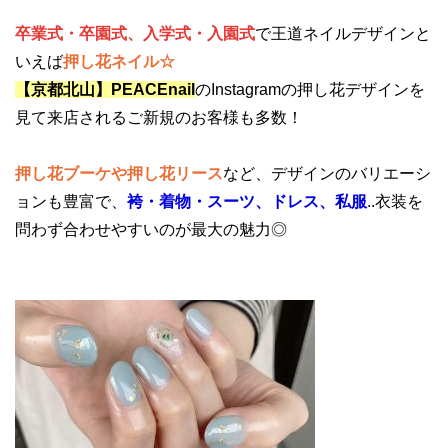
卒業式・卒園式、入学式・入園式
で王道ネイルデザインと
いえば
押し花ネイル☆
【京都北山】PEACEnail
のInstagramの押し花デザインを
見て来店されるご新規のお客様も多数！
押し花ブーケや押し花リース
など、デザインのバリエーシ
ョンも豊富で、
袴・着物・スーツ、ドレス、私服
..衣装を
問わず合わせやすいのが最大の魅力◎