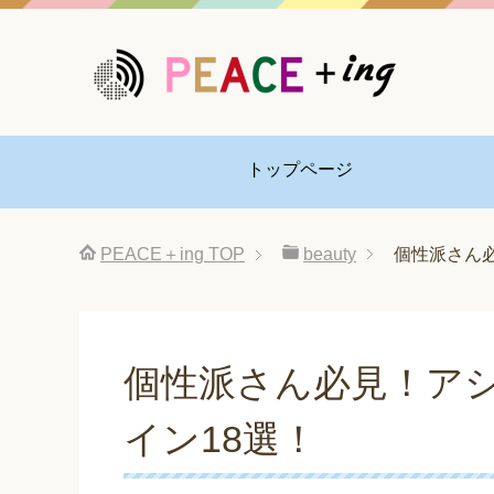
トップページ
PEACE＋ing
TOP
beauty
個性派さん
個性派さん必見！ア
イン18選！