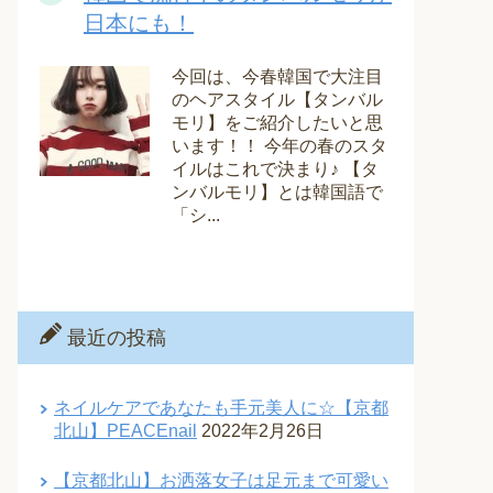
日本にも！
今回は、今春韓国で大注目
のヘアスタイル【タンバル
モリ】をご紹介したいと思
います！！ 今年の春のスタ
イルはこれで決まり♪ 【タ
ンバルモリ】とは韓国語で
「シ...
最近の投稿
ネイルケアであなたも手元美人に☆【京都
北山】PEACEnail
2022年2月26日
【京都北山】お洒落女子は足元まで可愛い