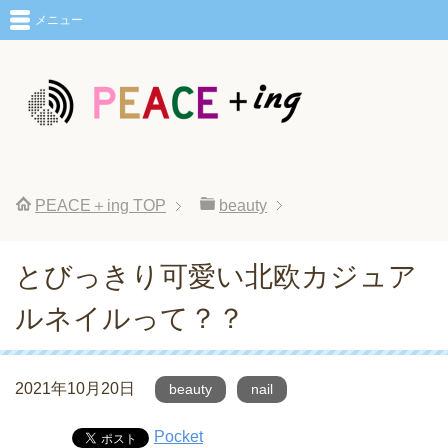
メニュー
PEACE＋ing
TOP
beauty
とびっきり可愛い北欧カジュア
ルネイルって？？
2021年10月20日
beauty
nail
Pocket