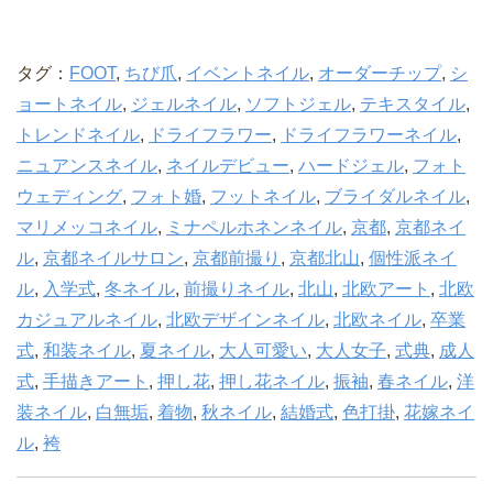
タグ：
FOOT
,
ちび爪
,
イベントネイル
,
オーダーチップ
,
シ
ョートネイル
,
ジェルネイル
,
ソフトジェル
,
テキスタイル
,
トレンドネイル
,
ドライフラワー
,
ドライフラワーネイル
,
ニュアンスネイル
,
ネイルデビュー
,
ハードジェル
,
フォト
ウェディング
,
フォト婚
,
フットネイル
,
ブライダルネイル
,
マリメッコネイル
,
ミナペルホネンネイル
,
京都
,
京都ネイ
ル
,
京都ネイルサロン
,
京都前撮り
,
京都北山
,
個性派ネイ
ル
,
入学式
,
冬ネイル
,
前撮りネイル
,
北山
,
北欧アート
,
北欧
カジュアルネイル
,
北欧デザインネイル
,
北欧ネイル
,
卒業
式
,
和装ネイル
,
夏ネイル
,
大人可愛い
,
大人女子
,
式典
,
成人
式
,
手描きアート
,
押し花
,
押し花ネイル
,
振袖
,
春ネイル
,
洋
装ネイル
,
白無垢
,
着物
,
秋ネイル
,
結婚式
,
色打掛
,
花嫁ネイ
ル
,
袴