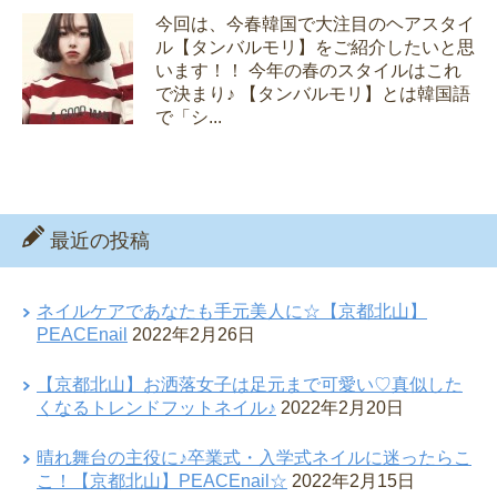
今回は、今春韓国で大注目のヘアスタイ
ル【タンバルモリ】をご紹介したいと思
います！！ 今年の春のスタイルはこれ
で決まり♪ 【タンバルモリ】とは韓国語
で「シ...
最近の投稿
ネイルケアであなたも手元美人に☆【京都北山】
PEACEnail
2022年2月26日
【京都北山】お洒落女子は足元まで可愛い♡真似した
くなるトレンドフットネイル♪
2022年2月20日
晴れ舞台の主役に♪卒業式・入学式ネイルに迷ったらこ
こ！【京都北山】PEACEnail☆
2022年2月15日