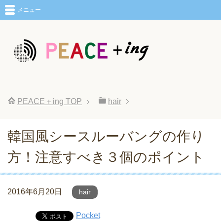
メニュー
PEACE＋ing
TOP
hair
韓国風シースルーバングの作り
方！注意すべき３個のポイント
2016年6月20日
hair
Pocket