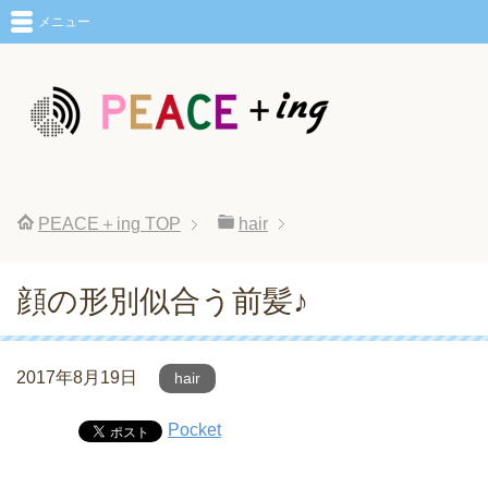
メニュー
PEACE＋ing
TOP
hair
顔の形別似合う前髪♪
2017年8月19日
hair
Pocket