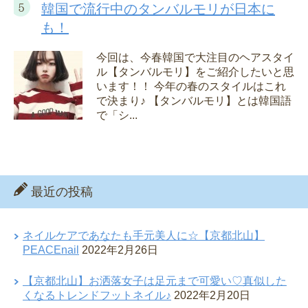
韓国で流行中のタンバルモリが日本に
も！
今回は、今春韓国で大注目のヘアスタイ
ル【タンバルモリ】をご紹介したいと思
います！！ 今年の春のスタイルはこれ
で決まり♪ 【タンバルモリ】とは韓国語
で「シ...
最近の投稿
ネイルケアであなたも手元美人に☆【京都北山】
PEACEnail
2022年2月26日
【京都北山】お洒落女子は足元まで可愛い♡真似した
くなるトレンドフットネイル♪
2022年2月20日