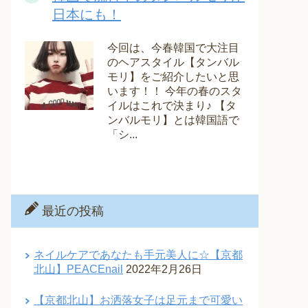
日本にも！
今回は、今春韓国で大注目
のヘアスタイル【タンバル
モリ】をご紹介したいと思
います！！ 今年の春のスタ
イルはこれで決まり♪ 【タ
ンバルモリ】とは韓国語で
「シ...
最近の投稿
ネイルケアであなたも手元美人に☆【京都
北山】PEACEnail
2022年2月26日
【京都北山】お洒落女子は足元まで可愛い