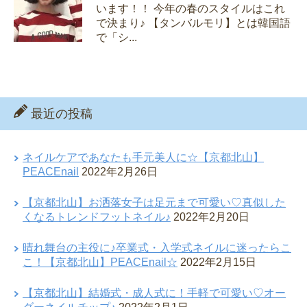
います！！ 今年の春のスタイルはこれ
で決まり♪ 【タンバルモリ】とは韓国語
で「シ...
最近の投稿
ネイルケアであなたも手元美人に☆【京都北山】
PEACEnail
2022年2月26日
【京都北山】お洒落女子は足元まで可愛い♡真似した
くなるトレンドフットネイル♪
2022年2月20日
晴れ舞台の主役に♪卒業式・入学式ネイルに迷ったらこ
こ！【京都北山】PEACEnail☆
2022年2月15日
【京都北山】結婚式・成人式に！手軽で可愛い♡オー