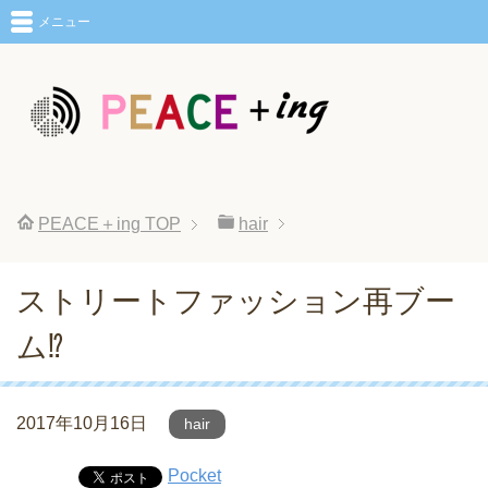
メニュー
PEACE＋ing
TOP
hair
ストリートファッション再ブー
ム⁉︎
2017年10月16日
hair
Pocket