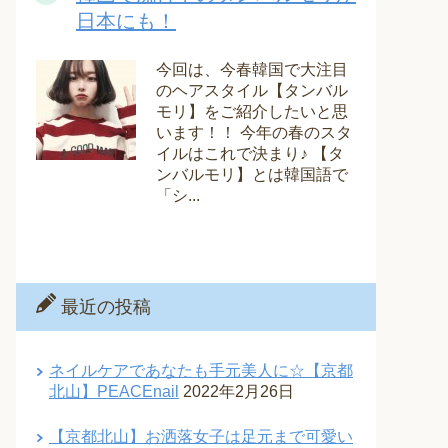
日本にも！
今回は、今春韓国で大注目
のヘアスタイル【タンバル
モリ】をご紹介したいと思
います！！ 今年の春のスタ
イルはこれで決まり♪ 【タ
ンバルモリ】とは韓国語で
「シ...
最近の投稿
ネイルケアであなたも手元美人に☆【京都
北山】PEACEnail
2022年2月26日
【京都北山】お洒落女子は足元まで可愛い