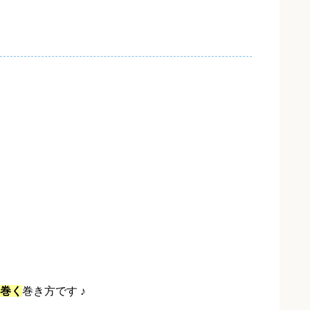
巻く
巻き方です ♪