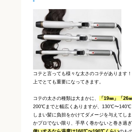
コテと言っても様々な太さのコテがあります！
上でとても重要になってきます。
コテの太さの種類は大まかに、
「19㎜」
「26
200℃までと幅広くありますが、130℃〜14
しまい髪に負担をかけてダメージを与えてしま
かプロでない限り、手早く巻かないと巻き過ぎ
使いするなら温度は160℃〜190℃くらい
のも