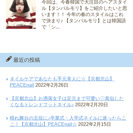
今回は、今春韓国で大注目のヘアスタイ
ル【タンバルモリ】をご紹介したいと思
います！！ 今年の春のスタイルはこれ
で決まり♪ 【タンバルモリ】とは韓国語
で「シ...
最近の投稿
ネイルケアであなたも手元美人に☆【京都北山】
PEACEnail
2022年2月26日
【京都北山】お洒落女子は足元まで可愛い♡真似した
くなるトレンドフットネイル♪
2022年2月20日
晴れ舞台の主役に♪卒業式・入学式ネイルに迷ったらこ
こ！【京都北山】PEACEnail☆
2022年2月15日